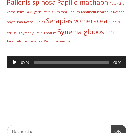
Pallenis spinosa
Papilio machaon
Potentilla
verna
Primula vulgaris
Pyrrhidium sanguineum
Ranunculus sardous
Reseda
Serapias vomeracea
phyteuma
Réseau
Rôles
Suncus
Synema globosum
etruscus
Symphytum bulbosum
Tarentola mauretanica
Veronica persica
Lecteur
00:00
00:00
audio
OK