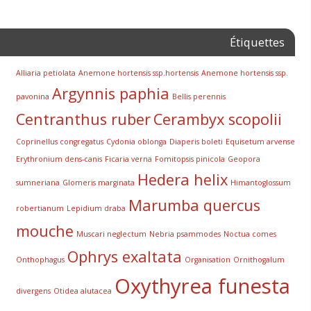
Étiquettes
Alliaria petiolata
Anemone hortensis ssp.hortensis
Anemone hortensis ssp.
Argynnis paphia
pavonina
Bellis perennis
Centranthus ruber
Cerambyx scopolii
Coprinellus congregatus
Cydonia oblonga
Diaperis boleti
Equisetum arvense
Erythronium dens-canis
Ficaria verna
Fomitopsis pinicola
Geopora
Hedera helix
sumneriana
Glomeris marginata
Himantoglossum
Marumba quercus
robertianum
Lepidium draba
mouche
Muscari neglectum
Nebria psammodes
Noctua comes
Ophrys exaltata
Onthophagus
Organisation
Ornithogalum
Oxythyrea funesta
divergens
Otidea alutacea