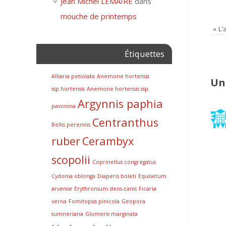
Jean Michel LEMAIRE
dans
mouche de printemps
«
L’
Étiquettes
Alliaria petiolata
Anemone hortensis
Un
ssp.hortensis
Anemone hortensis ssp.
Argynnis paphia
pavonina
Centranthus
Bellis perennis
ruber
Cerambyx
scopolii
Coprinellus congregatus
Cydonia oblonga
Diaperis boleti
Equisetum
arvense
Erythronium dens-canis
Ficaria
verna
Fomitopsis pinicola
Geopora
sumneriana
Glomeris marginata