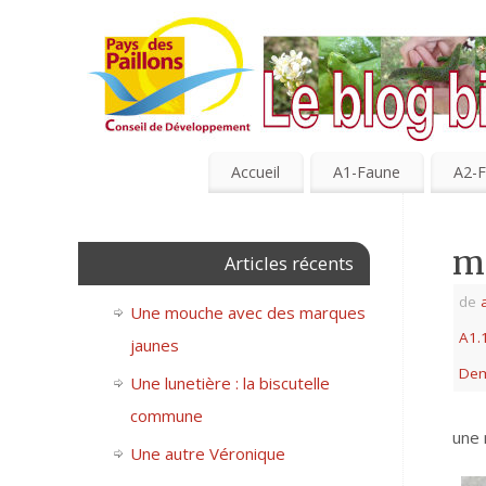
Accueil
A1-Faune
A2-F
m
Articles récents
de
Une mouche avec des marques
A1.
jaunes
Dem
Une lunetière : la biscutelle
commune
une 
Une autre Véronique