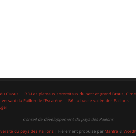
 du Cuous
B3-Les plateaux sommitaux du petit et grand Braus, Cim
 versant du Paillon de l’Escarène
B6-La basse vallée des Paillons
Agel
Conseil de développement du pays des Paillons
iversité du pays des Paillons
| Fièrement propulsé par
Mantra
&
WordP