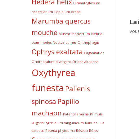
Hedera helix
Himantoglossum
robertianum
Lepidium draba
Marumba quercus
La
mouche
Vou
Muscari neglectum
Nebria
psammodes
Noctua comes
Onthophagus
Ophrys exaltata
Organisation
Ornithogalum divergens
Otidea alutacea
Oxythyrea
funesta
Pallenis
spinosa
Papilio
machaon
Potentilla verna
Primula
vulgaris
Pyrrhidium sanguineum
Ranunculus
sardous
Reseda phyteuma
Réseau
Rôles