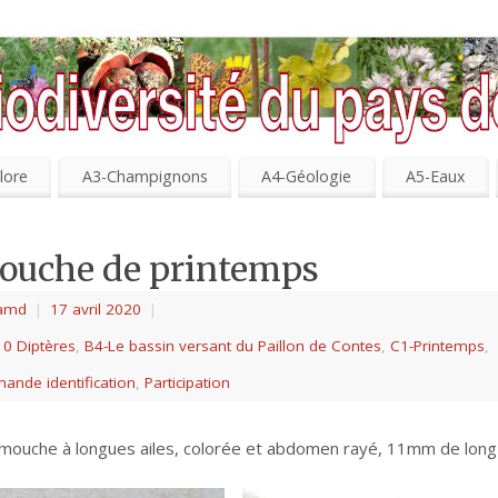
lore
A3-Champignons
A4-Géologie
A5-Eaux
ouche de printemps
amd
|
17 avril 2020
|
10 Diptères
,
B4-Le bassin versant du Paillon de Contes
,
C1-Printemps
,
ande identification
,
Participation
mouche à longues ailes, colorée et abdomen rayé, 11mm de long