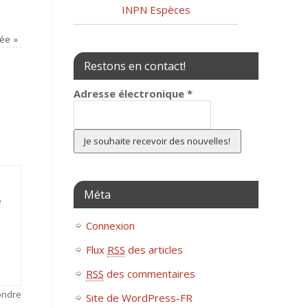
INPN Espèces
dée
»
Restons en contact!
Adresse électronique
*
Méta
e
Connexion
Flux
RSS
des articles
RSS
des commentaires
ondre
Site de WordPress-FR