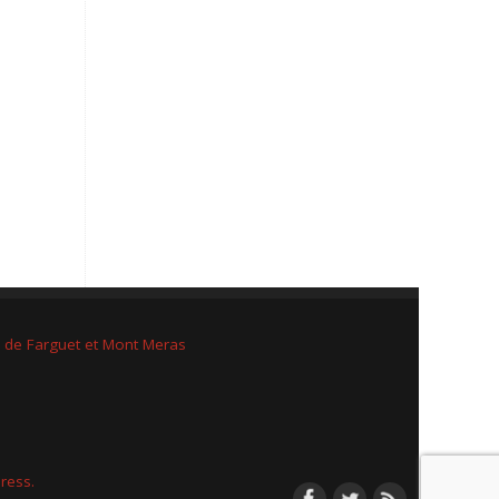
e de Farguet et Mont Meras
ress.