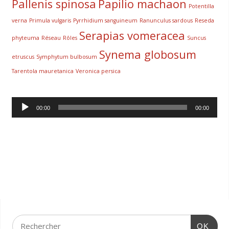
Pallenis spinosa
Papilio machaon
Potentilla
verna
Primula vulgaris
Pyrrhidium sanguineum
Ranunculus sardous
Reseda
Serapias vomeracea
phyteuma
Réseau
Rôles
Suncus
Synema globosum
etruscus
Symphytum bulbosum
Tarentola mauretanica
Veronica persica
Lecteur
00:00
00:00
audio
OK