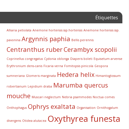
Étiquettes
Alliaria petiolata
Anemone hortensis ssp.hortensis
Anemone hortensis ssp.
Argynnis paphia
pavonina
Bellis perennis
Centranthus ruber
Cerambyx scopolii
Coprinellus congregatus
Cydonia oblonga
Diaperis boleti
Equisetum arvense
Erythronium dens-canis
Ficaria verna
Fomitopsis pinicola
Geopora
Hedera helix
sumneriana
Glomeris marginata
Himantoglossum
Marumba quercus
robertianum
Lepidium draba
mouche
Muscari neglectum
Nebria psammodes
Noctua comes
Ophrys exaltata
Onthophagus
Organisation
Ornithogalum
Oxythyrea funesta
divergens
Otidea alutacea