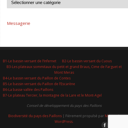
Messagerie
B1-Le bassin versant de l’Infernet
B2-Le bassin versant du Cuous
B3-Les plateaux sommitaux du petit et grand Braus, Cime de Farguet et
Mont Meras
B4-Le bassin versant du Paillon de Contes
B5-Le bassin versant du Paillon de l’Escarène
B6-La basse vallée des Paillons
B7-Le plateau Tercier, la montagne de la Lare et le Mont-Agel
Conseil de développement du pays des Paillons
Biodiversité du pays des Paillons
| Fièrement propulsé par
Mantra
&
WordPress.