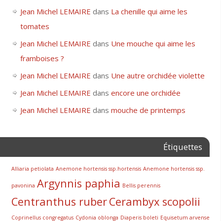
Jean Michel LEMAIRE
dans
La chenille qui aime les
tomates
Jean Michel LEMAIRE
dans
Une mouche qui aime les
framboises ?
Jean Michel LEMAIRE
dans
Une autre orchidée violette
Jean Michel LEMAIRE
dans
encore une orchidée
Jean Michel LEMAIRE
dans
mouche de printemps
Étiquettes
Alliaria petiolata
Anemone hortensis ssp.hortensis
Anemone hortensis ssp.
Argynnis paphia
pavonina
Bellis perennis
Centranthus ruber
Cerambyx scopolii
Coprinellus congregatus
Cydonia oblonga
Diaperis boleti
Equisetum arvense