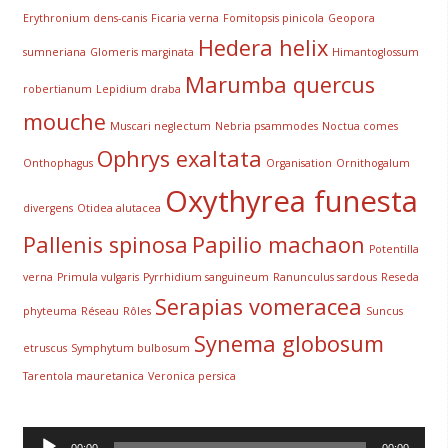
Erythronium dens-canis
Ficaria verna
Fomitopsis pinicola
Geopora
Hedera helix
sumneriana
Glomeris marginata
Himantoglossum
Marumba quercus
robertianum
Lepidium draba
mouche
Muscari neglectum
Nebria psammodes
Noctua comes
Ophrys exaltata
Onthophagus
Organisation
Ornithogalum
Oxythyrea funesta
divergens
Otidea alutacea
Pallenis spinosa
Papilio machaon
Potentilla
verna
Primula vulgaris
Pyrrhidium sanguineum
Ranunculus sardous
Reseda
Serapias vomeracea
phyteuma
Réseau
Rôles
Suncus
Synema globosum
etruscus
Symphytum bulbosum
Tarentola mauretanica
Veronica persica
Lecteur
00:00
00:00