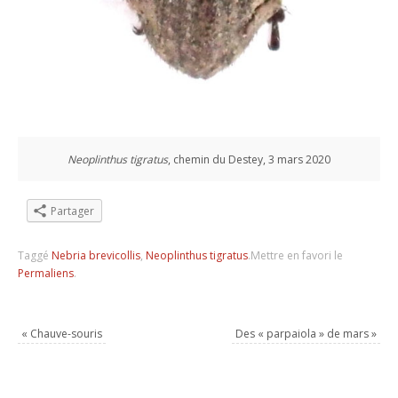
Neoplinthus tigratus
, chemin du Destey, 3 mars 2020
Partager
Taggé
Nebria brevicollis
,
Neoplinthus tigratus
.
Mettre en favori le
Permaliens
.
«
Chauve-souris
Des « parpaiola » de mars
»