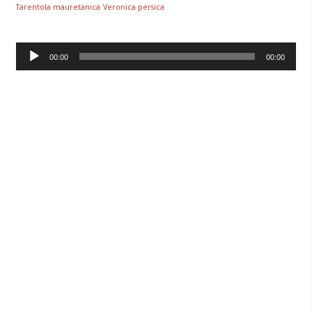
Tarentola mauretanica
Veronica persica
Lecteur
00:00
00:00
audio