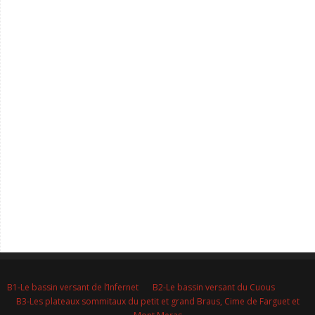
B1-Le bassin versant de l’Infernet
B2-Le bassin versant du Cuous
B3-Les plateaux sommitaux du petit et grand Braus, Cime de Farguet et