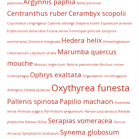
Argynnis paphia
pavonina
Bellis perennis
Centranthus ruber
Cerambyx scopolii
Coprinellus congregatus
Cydonia oblonga
Diaperis boleti
Equisetum arvense
Erythronium dens-canis
Ficaria verna
Fomitopsis pinicola
Geopora
Hedera helix
sumneriana
Glomeris marginata
Himantoglossum
Marumba quercus
robertianum
Lepidium draba
mouche
Muscari neglectum
Nebria psammodes
Noctua comes
Ophrys exaltata
Onthophagus
Organisation
Ornithogalum
Oxythyrea funesta
divergens
Otidea alutacea
Pallenis spinosa
Papilio machaon
Potentilla
verna
Primula vulgaris
Pyrrhidium sanguineum
Ranunculus sardous
Reseda
Serapias vomeracea
phyteuma
Réseau
Rôles
Suncus
Synema globosum
etruscus
Symphytum bulbosum