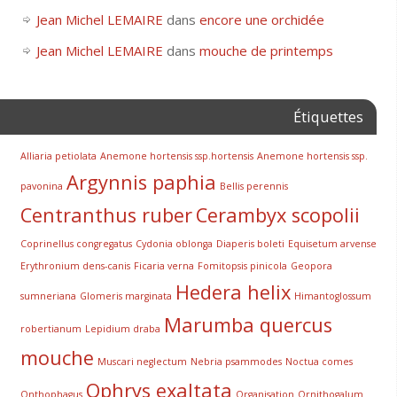
Jean Michel LEMAIRE
dans
encore une orchidée
Jean Michel LEMAIRE
dans
mouche de printemps
Étiquettes
Alliaria petiolata
Anemone hortensis ssp.hortensis
Anemone hortensis ssp.
Argynnis paphia
pavonina
Bellis perennis
Centranthus ruber
Cerambyx scopolii
Coprinellus congregatus
Cydonia oblonga
Diaperis boleti
Equisetum arvense
Erythronium dens-canis
Ficaria verna
Fomitopsis pinicola
Geopora
Hedera helix
sumneriana
Glomeris marginata
Himantoglossum
Marumba quercus
robertianum
Lepidium draba
mouche
Muscari neglectum
Nebria psammodes
Noctua comes
Ophrys exaltata
Onthophagus
Organisation
Ornithogalum