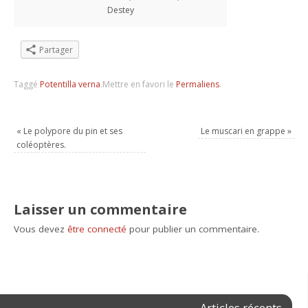
Destey
Partager
Taggé
Potentilla verna
.
Mettre en favori le
Permaliens
.
«
Le polypore du pin et ses
Le muscari en grappe
»
coléoptères.
Laisser un commentaire
Vous devez
être connecté
pour publier un commentaire.
Articles récents