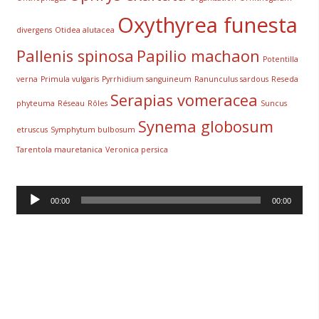
Oxythyrea funesta
divergens
Otidea alutacea
Pallenis spinosa
Papilio machaon
Potentilla
verna
Primula vulgaris
Pyrrhidium sanguineum
Ranunculus sardous
Reseda
Serapias vomeracea
phyteuma
Réseau
Rôles
Suncus
Synema globosum
etruscus
Symphytum bulbosum
Tarentola mauretanica
Veronica persica
Lecteur
00:00
00:00
audio