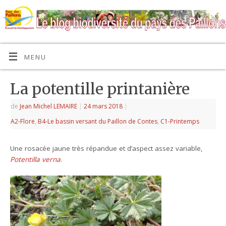
MENU
La potentille printanière
de
Jean Michel LEMAIRE
|
24 mars 2018
|
A2-Flore
,
B4-Le bassin versant du Paillon de Contes
,
C1-Printemps
Une rosacée jaune très répandue et d’aspect assez variable,
Potentilla verna
.