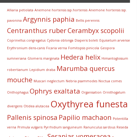
Alliaria petiolata
Anemone hortensis ssp.hortensis
Anemone hortensis ssp.
Argynnis paphia
pavonina
Bellis perennis
Centranthus ruber
Cerambyx scopolii
Coprinellus congregatus
Cydonia oblonga
Diaperis boleti
Equisetum arvense
Erythronium dens-canis
Ficaria verna
Fomitopsis pinicola
Geopora
Hedera helix
sumneriana
Glomeris marginata
Himantoglossum
Marumba quercus
robertianum
Lepidium draba
mouche
Muscari neglectum
Nebria psammodes
Noctua comes
Ophrys exaltata
Onthophagus
Organisation
Ornithogalum
Oxythyrea funesta
divergens
Otidea alutacea
Pallenis spinosa
Papilio machaon
Potentilla
verna
Primula vulgaris
Pyrrhidium sanguineum
Ranunculus sardous
Reseda
Serapias vomeracea