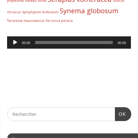
phyteuma
Réseau
Rôles
Suncus
Synema globosum
etruscus
Symphytum bulbosum
Tarentola mauretanica
Veronica persica
Lecteur
00:00
00:00
audio
OK