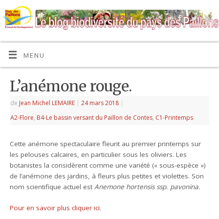
MENU
L’anémone rouge.
de
Jean Michel LEMAIRE
|
24 mars 2018
|
A2-Flore
,
B4-Le bassin versant du Paillon de Contes
,
C1-Printemps
Cette anémone spectaculaire fleurit au premier printemps sur
les pelouses calcaires, en particulier sous les oliviers. Les
botanistes la considèrent comme une variété (« sous-espèce »)
de l’anémone des jardins, à fleurs plus petites et violettes. Son
nom scientifique actuel est
Anemone hortensis ssp. pavonina
.
Pour en savoir plus cliquer ici
.