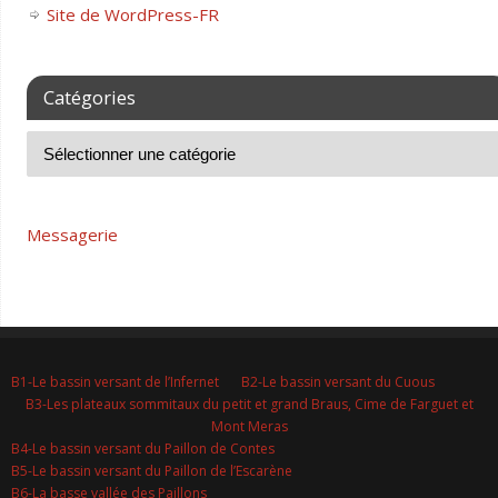
Site de WordPress-FR
Catégories
Messagerie
B1-Le bassin versant de l’Infernet
B2-Le bassin versant du Cuous
B3-Les plateaux sommitaux du petit et grand Braus, Cime de Farguet et
Mont Meras
B4-Le bassin versant du Paillon de Contes
B5-Le bassin versant du Paillon de l’Escarène
B6-La basse vallée des Paillons