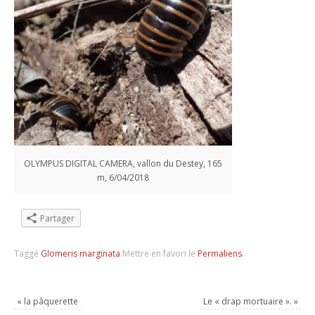
OLYMPUS DIGITAL CAMERA, vallon du Destey, 165
m, 6/04/2018
Partager
Taggé
Glomeris marginata
.
Mettre en favori le
Permaliens
.
«
la pâquerette
Le « drap mortuaire ».
»