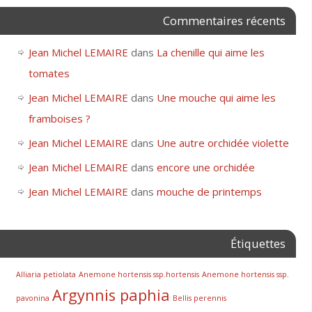
Commentaires récents
Jean Michel LEMAIRE
dans
La chenille qui aime les
tomates
Jean Michel LEMAIRE
dans
Une mouche qui aime les
framboises ?
Jean Michel LEMAIRE
dans
Une autre orchidée violette
Jean Michel LEMAIRE
dans
encore une orchidée
Jean Michel LEMAIRE
dans
mouche de printemps
Étiquettes
Alliaria petiolata
Anemone hortensis ssp.hortensis
Anemone hortensis ssp.
Argynnis paphia
pavonina
Bellis perennis