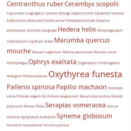
Centranthus ruber
Cerambyx scopolii
Coprinellus congregatus
Cydonia oblonga
Diaperis boleti
Equisetum arvense
Erythronium dens-canis
Ficaria verna
Fomitopsis pinicola
Geopora
Hedera helix
sumneriana
Glomeris marginata
Himantoglossum
Marumba quercus
robertianum
Lepidium draba
mouche
Muscari neglectum
Nebria psammodes
Noctua comes
Ophrys exaltata
Onthophagus
Organisation
Ornithogalum
Oxythyrea funesta
divergens
Otidea alutacea
Pallenis spinosa
Papilio machaon
Potentilla
verna
Primula vulgaris
Pyrrhidium sanguineum
Ranunculus sardous
Reseda
Serapias vomeracea
phyteuma
Réseau
Rôles
Suncus
Synema globosum
etruscus
Symphytum bulbosum
Tarentola mauretanica
Veronica persica