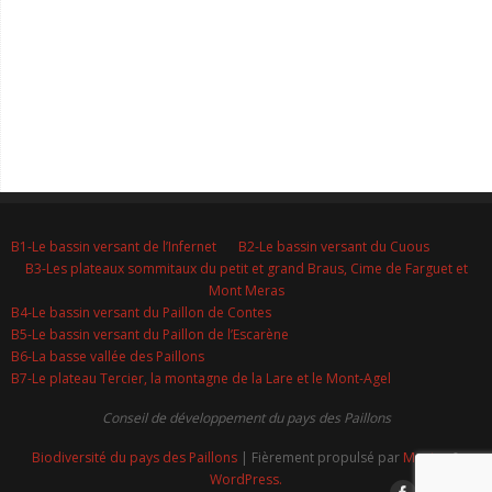
B1-Le bassin versant de l’Infernet
B2-Le bassin versant du Cuous
B3-Les plateaux sommitaux du petit et grand Braus, Cime de Farguet et
Mont Meras
B4-Le bassin versant du Paillon de Contes
B5-Le bassin versant du Paillon de l’Escarène
B6-La basse vallée des Paillons
B7-Le plateau Tercier, la montagne de la Lare et le Mont-Agel
Conseil de développement du pays des Paillons
Biodiversité du pays des Paillons
| Fièrement propulsé par
Mantra
&
WordPress.