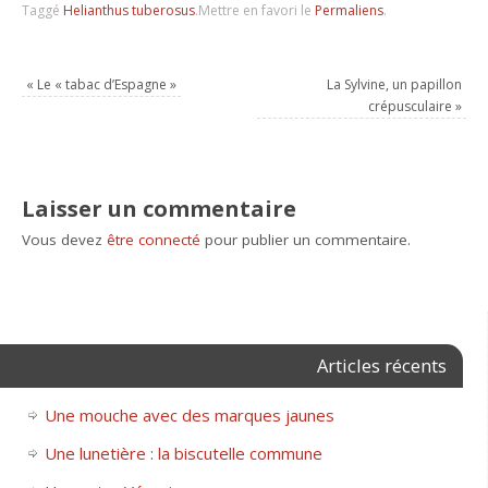
Taggé
Helianthus tuberosus
.
Mettre en favori le
Permaliens
.
«
Le « tabac d’Espagne »
La Sylvine, un papillon
crépusculaire
»
Laisser un commentaire
Vous devez
être connecté
pour publier un commentaire.
Articles récents
Une mouche avec des marques jaunes
Une lunetière : la biscutelle commune