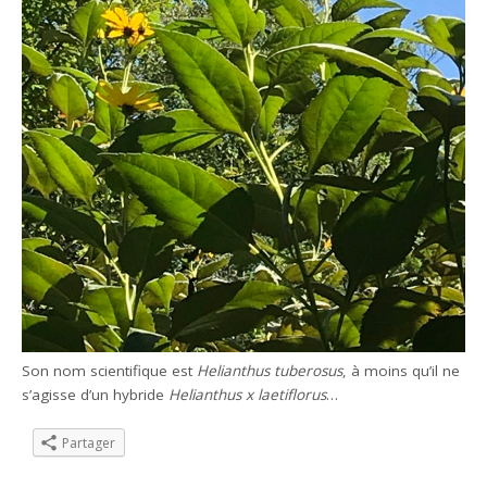
Son nom scientifique est
Helianthus tuberosus
, à moins qu’il ne
s’agisse d’un hybride
Helianthus x laetiflorus
…
Partager