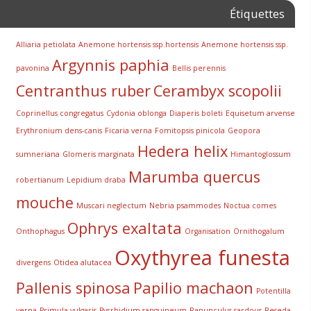
Étiquettes
Alliaria petiolata
Anemone hortensis ssp.hortensis
Anemone hortensis ssp.
Argynnis paphia
pavonina
Bellis perennis
Centranthus ruber
Cerambyx scopolii
Coprinellus congregatus
Cydonia oblonga
Diaperis boleti
Equisetum arvense
Erythronium dens-canis
Ficaria verna
Fomitopsis pinicola
Geopora
Hedera helix
sumneriana
Glomeris marginata
Himantoglossum
Marumba quercus
robertianum
Lepidium draba
mouche
Muscari neglectum
Nebria psammodes
Noctua comes
Ophrys exaltata
Onthophagus
Organisation
Ornithogalum
Oxythyrea funesta
divergens
Otidea alutacea
Pallenis spinosa
Papilio machaon
Potentilla
verna
Primula vulgaris
Pyrrhidium sanguineum
Ranunculus sardous
Reseda