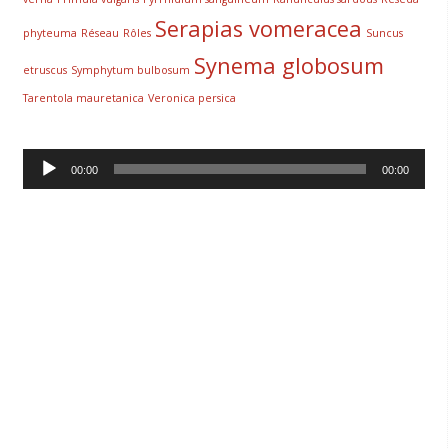
Serapias vomeracea
phyteuma
Réseau
Rôles
Suncus
Synema globosum
etruscus
Symphytum bulbosum
Tarentola mauretanica
Veronica persica
Lecteur
00:00
00:00
audio