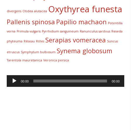
Oxythyrea funesta
divergens
Otidea alutacea
Pallenis spinosa
Papilio machaon
Potentilla
verna
Primula vulgaris
Pyrrhidium sanguineum
Ranunculus sardous
Reseda
Serapias vomeracea
phyteuma
Réseau
Rôles
Suncus
Synema globosum
etruscus
Symphytum bulbosum
Tarentola mauretanica
Veronica persica
Lecteur
00:00
00:00
audio