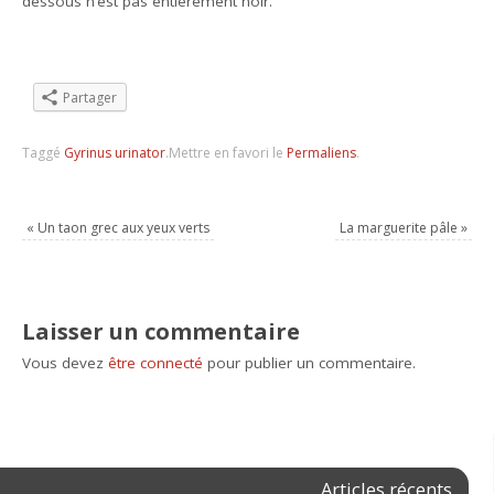
dessous n’est pas entièrement noir.
Partager
Taggé
Gyrinus urinator
.
Mettre en favori le
Permaliens
.
«
Un taon grec aux yeux verts
La marguerite pâle
»
Laisser un commentaire
Vous devez
être connecté
pour publier un commentaire.
Articles récents