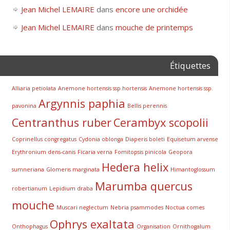
Jean Michel LEMAIRE
dans
encore une orchidée
Jean Michel LEMAIRE
dans
mouche de printemps
Étiquettes
Alliaria petiolata
Anemone hortensis ssp.hortensis
Anemone hortensis ssp.
Argynnis paphia
pavonina
Bellis perennis
Centranthus ruber
Cerambyx scopolii
Coprinellus congregatus
Cydonia oblonga
Diaperis boleti
Equisetum arvense
Erythronium dens-canis
Ficaria verna
Fomitopsis pinicola
Geopora
Hedera helix
sumneriana
Glomeris marginata
Himantoglossum
Marumba quercus
robertianum
Lepidium draba
mouche
Muscari neglectum
Nebria psammodes
Noctua comes
Ophrys exaltata
Onthophagus
Organisation
Ornithogalum