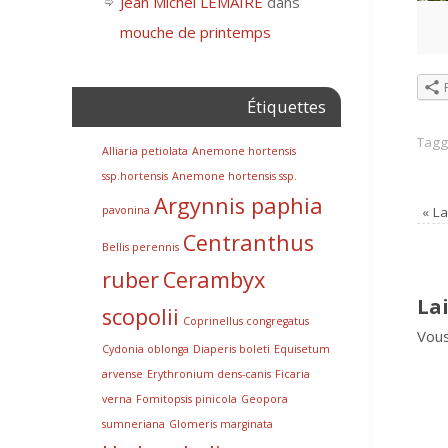
Jean Michel LEMAIRE
dans
mouche de printemps
Étiquettes
Tag
Alliaria petiolata
Anemone hortensis
ssp.hortensis
Anemone hortensis ssp.
Argynnis paphia
«
La 
pavonina
Centranthus
Bellis perennis
ruber
Cerambyx
La
scopolii
Coprinellus congregatus
Vou
Cydonia oblonga
Diaperis boleti
Equisetum
arvense
Erythronium dens-canis
Ficaria
verna
Fomitopsis pinicola
Geopora
sumneriana
Glomeris marginata