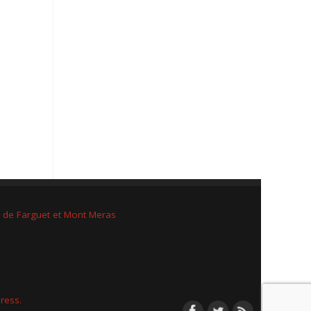
e de Farguet et Mont Meras
ress.