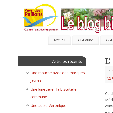
Accueil
A1-Faune
A2-F
L'
Articles récents
de
Une mouche avec des marques
A2-
jaunes
Une lunetière : la biscutelle
Ce c
commune
Médi
Une autre Véronique
conf
espè