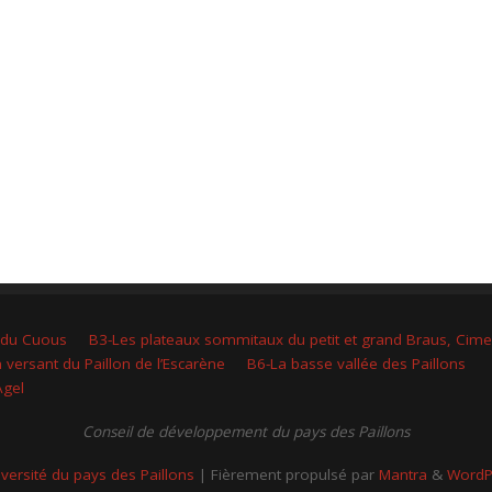
 du Cuous
B3-Les plateaux sommitaux du petit et grand Braus, Cim
 versant du Paillon de l’Escarène
B6-La basse vallée des Paillons
Agel
Conseil de développement du pays des Paillons
iversité du pays des Paillons
| Fièrement propulsé par
Mantra
&
WordP