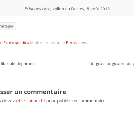
Echinops ritro
, vallon du Destey, 8 août 2018
Partager
gé
Echinops ritro
.
Mettre en favori le
Permaliens
.
libellule déprimée.
Un gros longicorne du 
isser un commentaire
s devez
être connecté
pour publier un commentaire.