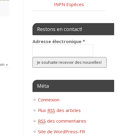
INPN Espèces
Restons en contact!
Adresse électronique
*
pin
»
Méta
Connexion
Flux
RSS
des articles
RSS
des commentaires
Site de WordPress-FR