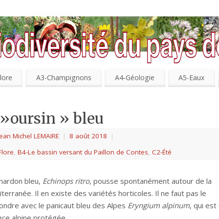
lore
A3-Champignons
A4-Géologie
A5-Eaux
 »oursin » bleu
Jean Michel LEMAIRE
|
8 août 2018
|
Flore
,
B4-Le bassin versant du Paillon de Contes
,
C2-Été
hardon bleu,
Echinops ritro
, pousse spontanément autour de la
terranée. Il en existe des variétés horticoles. Il ne faut pas le
ondre avec le panicaut bleu des Alpes
Eryngium alpinum
, qui est
ce alpine protégée.