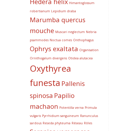
Hedera helix
Himantoglossum
robertianum
Lepidium draba
Marumba quercus
mouche
Muscari neglectum
Nebria
psammodes
Noctua comes
Onthophagus
Ophrys exaltata
Organisation
Ornithogalum divergens
Otidea alutacea
Oxythyrea
funesta
Pallenis
spinosa
Papilio
machaon
Potentilla verna
Primula
vulgaris
Pyrrhidium sanguineum
Ranunculus
sardous
Reseda phyteuma
Réseau
Rôles