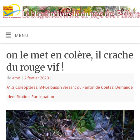
MENU
on le met en colère, il crache
du rouge vif !
de
amd
|
2 février 2020
|
A1.3 Coléoptères
,
B4-Le bassin versant du Paillon de Contes
,
Demande
identification
,
Participation