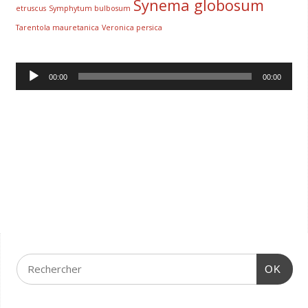
Synema globosum
etruscus
Symphytum bulbosum
Tarentola mauretanica
Veronica persica
Lecteur
00:00
00:00
audio
OK