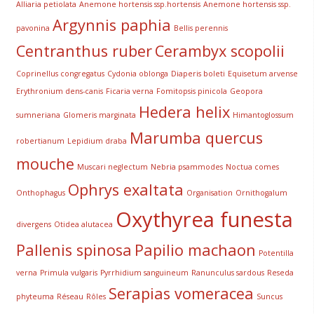
Alliaria petiolata
Anemone hortensis ssp.hortensis
Anemone hortensis ssp.
Argynnis paphia
pavonina
Bellis perennis
Centranthus ruber
Cerambyx scopolii
Coprinellus congregatus
Cydonia oblonga
Diaperis boleti
Equisetum arvense
Erythronium dens-canis
Ficaria verna
Fomitopsis pinicola
Geopora
Hedera helix
sumneriana
Glomeris marginata
Himantoglossum
Marumba quercus
robertianum
Lepidium draba
mouche
Muscari neglectum
Nebria psammodes
Noctua comes
Ophrys exaltata
Onthophagus
Organisation
Ornithogalum
Oxythyrea funesta
divergens
Otidea alutacea
Pallenis spinosa
Papilio machaon
Potentilla
verna
Primula vulgaris
Pyrrhidium sanguineum
Ranunculus sardous
Reseda
Serapias vomeracea
phyteuma
Réseau
Rôles
Suncus