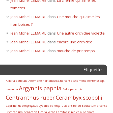
Jean Michel LEMAIRE
dans
La chenille qui aime les
tomates
Jean Michel LEMAIRE
dans
Une mouche qui aime les
framboises ?
Jean Michel LEMAIRE
dans
Une autre orchidée violette
Jean Michel LEMAIRE
dans
encore une orchidée
Jean Michel LEMAIRE
dans
mouche de printemps
Étiquettes
Alliaria petiolata
Anemone hortensis ssp.hortensis
Anemone hortensis ssp.
Argynnis paphia
pavonina
Bellis perennis
Centranthus ruber
Cerambyx scopolii
Coprinellus congregatus
Cydonia oblonga
Diaperis boleti
Equisetum arvense
Erythronium dens-canis
Ficaria verna
Fomitopsis pinicola
Geopora