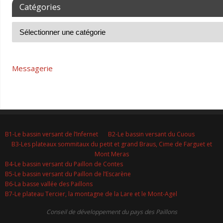
Catégories
Messagerie
B1-Le bassin versant de l’Infernet
B2-Le bassin versant du Cuous
B3-Les plateaux sommitaux du petit et grand Braus, Cime de Farguet et
Mont Meras
B4-Le bassin versant du Paillon de Contes
B5-Le bassin versant du Paillon de l’Escarène
B6-La basse vallée des Paillons
B7-Le plateau Tercier, la montagne de la Lare et le Mont-Agel
Conseil de développement du pays des Paillons