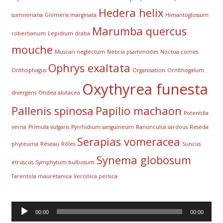
Hedera helix
sumneriana
Glomeris marginata
Himantoglossum
Marumba quercus
robertianum
Lepidium draba
mouche
Muscari neglectum
Nebria psammodes
Noctua comes
Ophrys exaltata
Onthophagus
Organisation
Ornithogalum
Oxythyrea funesta
divergens
Otidea alutacea
Pallenis spinosa
Papilio machaon
Potentilla
verna
Primula vulgaris
Pyrrhidium sanguineum
Ranunculus sardous
Reseda
Serapias vomeracea
phyteuma
Réseau
Rôles
Suncus
Synema globosum
etruscus
Symphytum bulbosum
Tarentola mauretanica
Veronica persica
Lecteur
00:00
00:00
audio