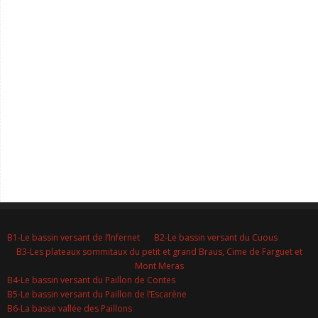
B1-Le bassin versant de l’Infernet
B2-Le bassin versant du Cuous
B3-Les plateaux sommitaux du petit et grand Braus, Cime de Farguet et
Mont Meras
B4-Le bassin versant du Paillon de Contes
B5-Le bassin versant du Paillon de l’Escarène
B6-La basse vallée des Paillons