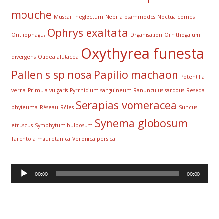
mouche
Muscari neglectum
Nebria psammodes
Noctua comes
Ophrys exaltata
Onthophagus
Organisation
Ornithogalum
Oxythyrea funesta
divergens
Otidea alutacea
Pallenis spinosa
Papilio machaon
Potentilla
verna
Primula vulgaris
Pyrrhidium sanguineum
Ranunculus sardous
Reseda
Serapias vomeracea
phyteuma
Réseau
Rôles
Suncus
Synema globosum
etruscus
Symphytum bulbosum
Tarentola mauretanica
Veronica persica
Lecteur
00:00
00:00
audio