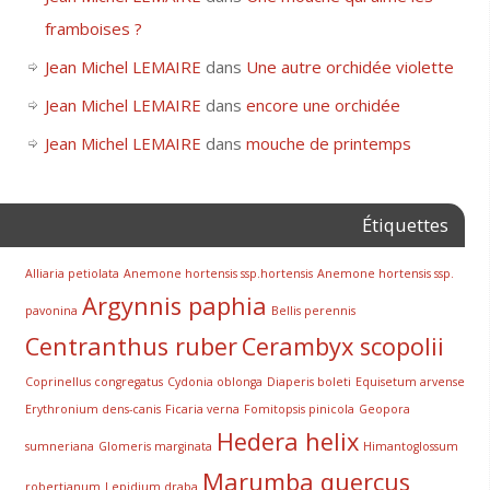
framboises ?
Jean Michel LEMAIRE
dans
Une autre orchidée violette
Jean Michel LEMAIRE
dans
encore une orchidée
Jean Michel LEMAIRE
dans
mouche de printemps
Étiquettes
Alliaria petiolata
Anemone hortensis ssp.hortensis
Anemone hortensis ssp.
Argynnis paphia
pavonina
Bellis perennis
Centranthus ruber
Cerambyx scopolii
Coprinellus congregatus
Cydonia oblonga
Diaperis boleti
Equisetum arvense
Erythronium dens-canis
Ficaria verna
Fomitopsis pinicola
Geopora
Hedera helix
sumneriana
Glomeris marginata
Himantoglossum
Marumba quercus
robertianum
Lepidium draba