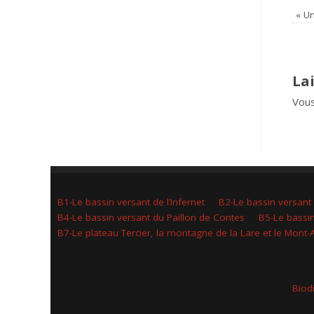
«
Un
La
Vou
B1-Le bassin versant de l’Infernet
B2-Le bassin versant
B4-Le bassin versant du Paillon de Contes
B5-Le bassin
B7-Le plateau Tercier, la montagne de la Lare et le Mont-
Biod