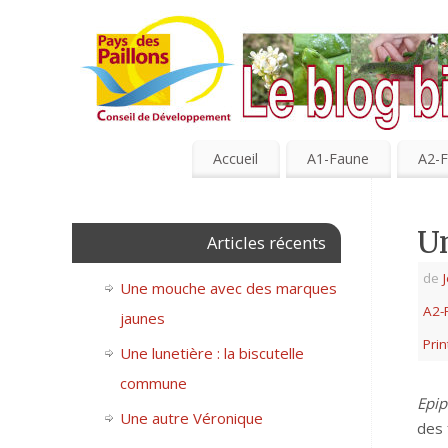
Accueil
A1-Faune
A2-F
Un
Articles récents
de
Une mouche avec des marques
A2-
jaunes
Pri
Une lunetière : la biscutelle
commune
Epip
Une autre Véronique
des 