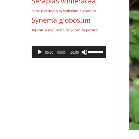
Serapias vomeracea
Suncus etruscus
Symphytum bulbosum
Synema globosum
Tarentola mauretanica
Veronica persica
Lecteur
Utilisez
00:00
00:00
audio
les
flèches
haut/bas
pour
augmenter
ou
diminuer
le
volume.