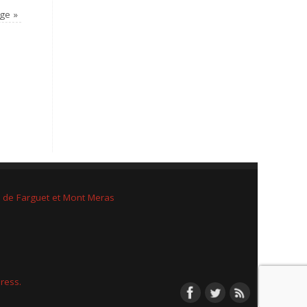
uge
»
e de Farguet et Mont Meras
ress.