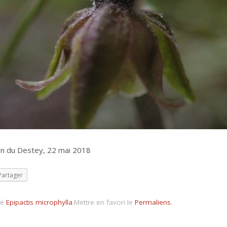
on du Destey, 22 mai 2018
Partager
gé
Epipactis microphylla
.
Mettre en favori le
Permaliens
.