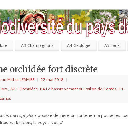
lore
A3-Champignons
A4-Géologie
A5-Eaux
e orchidée fort discrète
Jean Michel LEMAIRE
|
22 mai 2018
|
Flore
,
A2.1 Orchidées
,
B4-Le bassin versant du Paillon de Contes
,
C1-
ntemps
actis microphylla
a poussé derrière un conteneur à poubelles, pa
fraises des bois, la voyez-vous?