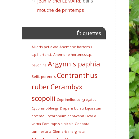
Jean Michel LEMAIRE
dans
mouche de printemps
Étiquettes
Alliaria petiolata
Anemone hortensis
ssp.hortensis
Anemone hortensis ssp.
Argynnis paphia
pavonina
Centranthus
Bellis perennis
ruber
Cerambyx
scopolii
Coprinellus congregatus
Cydonia oblonga
Diaperis boleti
Equisetum
arvense
Erythronium dens-canis
Ficaria
verna
Fomitopsis pinicola
Geopora
sumneriana
Glomeris marginata