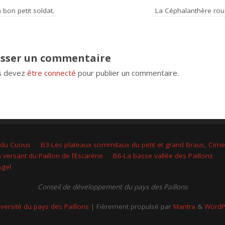
 bon petit soldat.
La Céphalanthère ro
isser un commentaire
s devez
être connecté
pour publier un commentaire.
 du Cuous
B3-Les plateaux sommitaux du petit et grand Braus, Cim
 versant du Paillon de l’Escarène
B6-La basse vallée des Paillons
Agel
Conseil de développement du pays des Paillons
iversité du pays des Paillons
| Fièrement propulsé par
Mantra
&
WordP