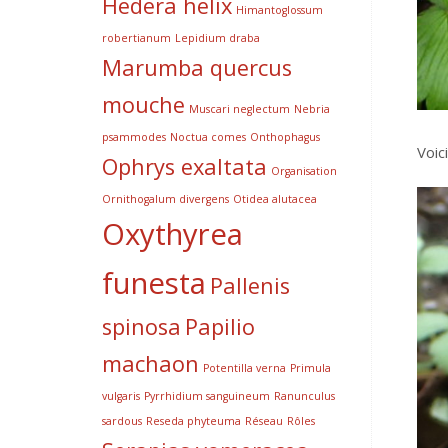
Hedera helix
Himantoglossum
robertianum
Lepidium draba
Marumba quercus
mouche
Muscari neglectum
Nebria
psammodes
Noctua comes
Onthophagus
Voici
Ophrys exaltata
Organisation
Ornithogalum divergens
Otidea alutacea
Oxythyrea
funesta
Pallenis
spinosa
Papilio
machaon
Potentilla verna
Primula
vulgaris
Pyrrhidium sanguineum
Ranunculus
sardous
Reseda phyteuma
Réseau
Rôles