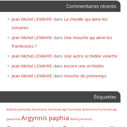
Commentaires récents
Jean Michel LEMAIRE
dans
La chenille qui aime les
tomates
Jean Michel LEMAIRE
dans
Une mouche qui aime les
framboises ?
Jean Michel LEMAIRE
dans
Une autre orchidée violette
Jean Michel LEMAIRE
dans
encore une orchidée
Jean Michel LEMAIRE
dans
mouche de printemps
Étiquettes
Alliaria petiolata
Anemone hortensis ssp.hortensis
Anemone hortensis ssp.
Argynnis paphia
pavonina
Bellis perennis