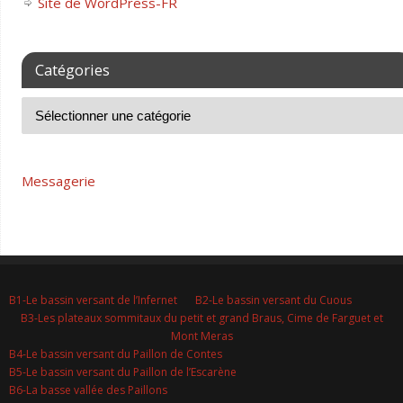
Site de WordPress-FR
Catégories
Messagerie
B1-Le bassin versant de l’Infernet
B2-Le bassin versant du Cuous
B3-Les plateaux sommitaux du petit et grand Braus, Cime de Farguet et
Mont Meras
B4-Le bassin versant du Paillon de Contes
B5-Le bassin versant du Paillon de l’Escarène
B6-La basse vallée des Paillons