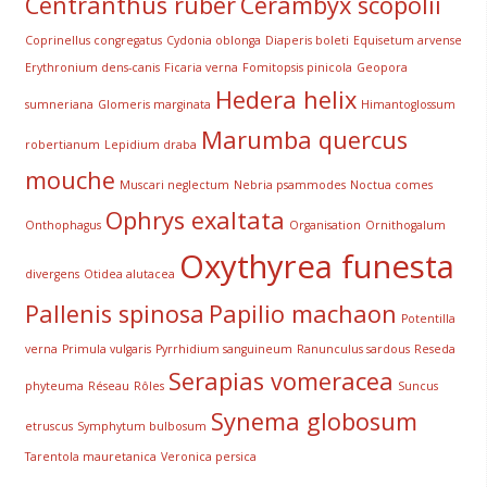
Centranthus ruber
Cerambyx scopolii
Coprinellus congregatus
Cydonia oblonga
Diaperis boleti
Equisetum arvense
Erythronium dens-canis
Ficaria verna
Fomitopsis pinicola
Geopora
Hedera helix
sumneriana
Glomeris marginata
Himantoglossum
Marumba quercus
robertianum
Lepidium draba
mouche
Muscari neglectum
Nebria psammodes
Noctua comes
Ophrys exaltata
Onthophagus
Organisation
Ornithogalum
Oxythyrea funesta
divergens
Otidea alutacea
Pallenis spinosa
Papilio machaon
Potentilla
verna
Primula vulgaris
Pyrrhidium sanguineum
Ranunculus sardous
Reseda
Serapias vomeracea
phyteuma
Réseau
Rôles
Suncus
Synema globosum
etruscus
Symphytum bulbosum
Tarentola mauretanica
Veronica persica