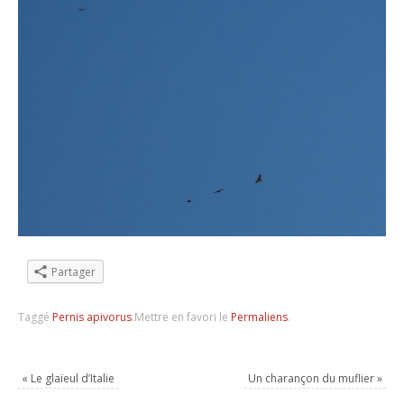
Partager
Taggé
Pernis apivorus
.
Mettre en favori le
Permaliens
.
«
Le glaïeul d’Italie
Un charançon du muflier
»