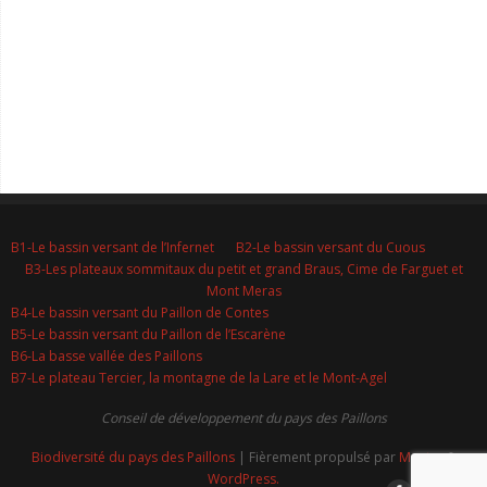
B1-Le bassin versant de l’Infernet
B2-Le bassin versant du Cuous
B3-Les plateaux sommitaux du petit et grand Braus, Cime de Farguet et
Mont Meras
B4-Le bassin versant du Paillon de Contes
B5-Le bassin versant du Paillon de l’Escarène
B6-La basse vallée des Paillons
B7-Le plateau Tercier, la montagne de la Lare et le Mont-Agel
Conseil de développement du pays des Paillons
Biodiversité du pays des Paillons
| Fièrement propulsé par
Mantra
&
WordPress.