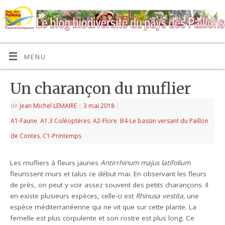
MENU
Un charançon du muflier
de
Jean Michel LEMAIRE
|
3 mai 2018
|
A1-Faune
,
A1.3 Coléoptères
,
A2-Flore
,
B4-Le bassin versant du Paillon
de Contes
,
C1-Printemps
Les mufliers à fleurs jaunes
Antirrhinum majus latifolium
fleurissent murs et talus ce début mai. En observant les fleurs
de près, on peut y voir assez souvent des petits charançons. Il
en existe plusieurs espèces, celle-ci est
Rhinusa vestita,
une
espèce méditerranéenne qui ne vit que sur cette plante. La
femelle est plus corpulente et son rostre est plus long. Ce