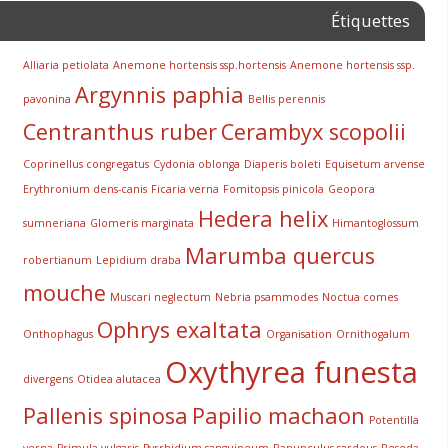
Étiquettes
Alliaria petiolata
Anemone hortensis ssp.hortensis
Anemone hortensis ssp.
Argynnis paphia
pavonina
Bellis perennis
Centranthus ruber
Cerambyx scopolii
Coprinellus congregatus
Cydonia oblonga
Diaperis boleti
Equisetum arvense
Erythronium dens-canis
Ficaria verna
Fomitopsis pinicola
Geopora
Hedera helix
sumneriana
Glomeris marginata
Himantoglossum
Marumba quercus
robertianum
Lepidium draba
mouche
Muscari neglectum
Nebria psammodes
Noctua comes
Ophrys exaltata
Onthophagus
Organisation
Ornithogalum
Oxythyrea funesta
divergens
Otidea alutacea
Pallenis spinosa
Papilio machaon
Potentilla