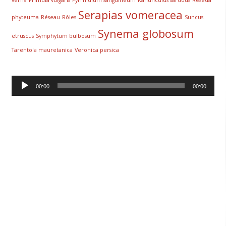
verna
Primula vulgaris
Pyrrhidium sanguineum
Ranunculus sardous
Reseda
Serapias vomeracea
phyteuma
Réseau
Rôles
Suncus
Synema globosum
etruscus
Symphytum bulbosum
Tarentola mauretanica
Veronica persica
Lecteur
00:00
00:00
audio